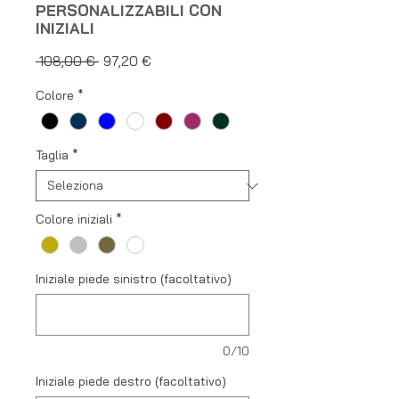
PERSONALIZZABILI CON
INIZIALI
Prezzo
Prezzo
 108,00 € 
97,20 €
regolare
scontato
Colore
*
Taglia
*
Colore iniziali
*
Iniziale piede sinistro (facoltativo)
0/10
Iniziale piede destro (facoltativo)