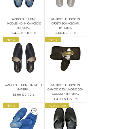
PANTOFOLE UOMO
PANTOFOLE UOMO IN
MOCASSINO IN CAMOSCIO
CROSTA SCAMOSCIATA
IMPERIAL
IMPERIAL
Prezzo regolare
Prezzo scontato
Prezzo regolare
Prezzo scontato
134,00 €
120,60 €
81,00 €
72,90 €
Novità
Novità
PANTOFOLE UOMO IN PELLE
PANTOFOLE UOMO IN
IMPERIAL
CAMOSCIO DA VIAGGIO CON
CUSTODIA IMPERIAL
Prezzo regolare
Prezzo scontato
88,00 €
71,70 €
Prezzo regolare
Prezzo scontato
154,00 €
137,70 €
Novità
Nuovo arrivo