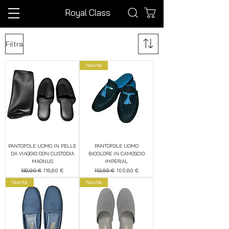
Royal Class
Filtra
Novità
PANTOFOLE UOMO IN PELLE
PANTOFOLE UOMO
DA VIAGGIO CON CUSTODIA
BICOLORE IN CAMOSCIO
MAGNUS
IMPERIAL
Prezzo regolare
Prezzo scontato
Prezzo regolare
Prezzo scontato
132,00 €
118,80 €
112,00 €
100,80 €
Novità
Novità