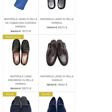
PANTOFOLE UOMO IN PELLE
PANTOFOLE UOMO IN PELLE
DA VIAGGIO CON CUSTODIA
IMPERIAL
IMPERIAL
Prezzo regolare
Prezzo scontato
103,00 €
86,70 €
Prezzo regolare
Prezzo scontato
154,00 €
137,70 €
Nuovo arrivo
PANTOFOLE UOMO
PANTOFOLE UOMO IN PELLE
MOCASSINO IN PELLE
MAGNUS
IMPERIAL
Prezzo regolare
Prezzo scontato
132,00 €
118,80 €
Prezzo regolare
Prezzo scontato
150,00 €
133,70 €
Novità
Novità