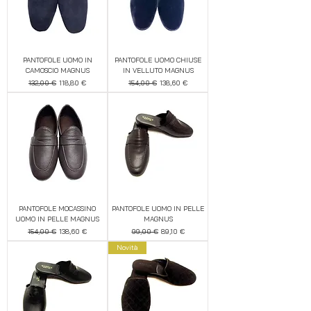
PANTOFOLE UOMO IN
PANTOFOLE UOMO CHIUSE
CAMOSCIO MAGNUS
IN VELLUTO MAGNUS
Prezzo regolare
Prezzo scontato
Prezzo regolare
Prezzo scontato
132,00 €
118,80 €
154,00 €
138,60 €
PANTOFOLE MOCASSINO
PANTOFOLE UOMO IN PELLE
UOMO IN PELLE MAGNUS
MAGNUS
Prezzo regolare
Prezzo scontato
Prezzo regolare
Prezzo scontato
154,00 €
138,60 €
99,00 €
89,10 €
Novità