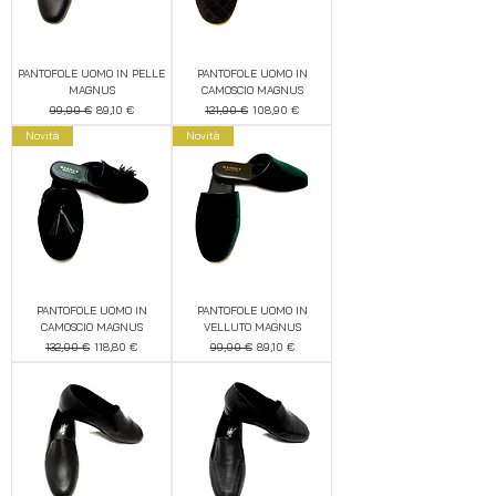
PANTOFOLE UOMO IN PELLE
PANTOFOLE UOMO IN
MAGNUS
CAMOSCIO MAGNUS
Prezzo regolare
Prezzo scontato
Prezzo regolare
Prezzo scontato
99,00 €
89,10 €
121,00 €
108,90 €
Novità
Novità
PANTOFOLE UOMO IN
PANTOFOLE UOMO IN
CAMOSCIO MAGNUS
VELLUTO MAGNUS
Prezzo regolare
Prezzo scontato
Prezzo regolare
Prezzo scontato
132,00 €
118,80 €
99,00 €
89,10 €