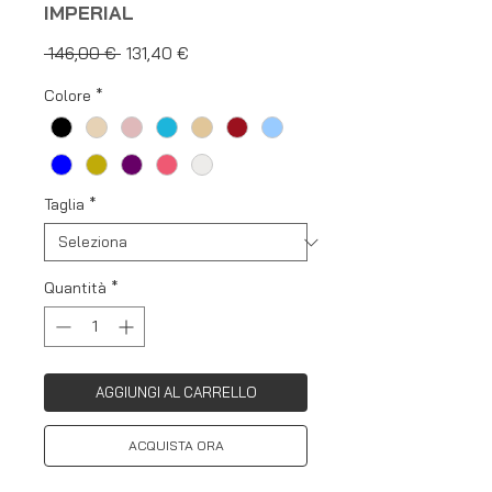
IMPERIAL
Prezzo
Prezzo
 146,00 € 
131,40 €
regolare
scontato
Colore
*
Taglia
*
Quantità
*
AGGIUNGI AL CARRELLO
ACQUISTA ORA