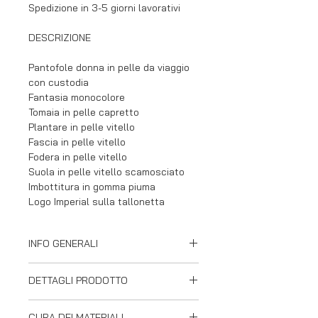
Spedizione in 3-5 giorni lavorativi
DESCRIZIONE
Pantofole donna in pelle da viaggio
con custodia
Fantasia monocolore
Tomaia in pelle capretto
Plantare in pelle vitello
Fascia in pelle vitello
Fodera in pelle vitello
Suola in pelle vitello scamosciato
Imbottitura in gomma piuma
Logo Imperial sulla tallonetta
INFO GENERALI
Imperial si distingue sul mercato
DETTAGLI PRODOTTO
perchè si impegna a preservare la
tradizione artigianale italiana,
Pantofole chiuse
utilizzando solo maestri artigiani
CURA DEI MATERIALI