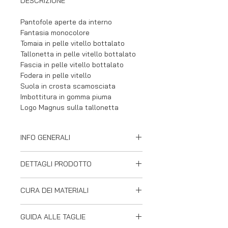
DESCRIZIONE
Pantofole aperte da interno
Fantasia monocolore
Tomaia in pelle vitello bottalato
Tallonetta in pelle vitello bottalato
Fascia in pelle vitello bottalato
Fodera in pelle vitello
Suola in crosta scamosciata
Imbottitura in gomma piuma
Logo Magnus sulla tallonetta
INFO GENERALI
Magnus ha maturato, in decenni di
DETTAGLI PRODOTTO
attività, una solida esperienza
basata sui principi fondamentali
Aperte senza chiusura
quali la qualità, il servizio e la
CURA DEI MATERIALI
Tomaia con cuciture sul collo
specializzazione.
Punta tonda
I nostri prodotti sono realizzati con
Tutte le fasi di produzione vengono
Cuciture in tinta ad alta resistenza
GUIDA ALLE TAGLIE
materiali accuratamente selezionati.
svolte in Italia all'interno
Tacco 2 cm