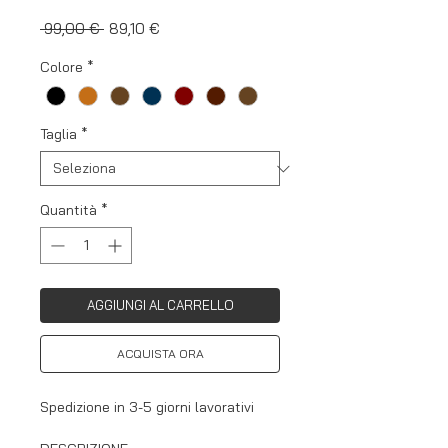
Prezzo
Prezzo
 99,00 € 
89,10 €
regolare
scontato
Colore
*
Taglia
*
Quantità
*
AGGIUNGI AL CARRELLO
ACQUISTA ORA
Spedizione in 3-5 giorni lavorativi