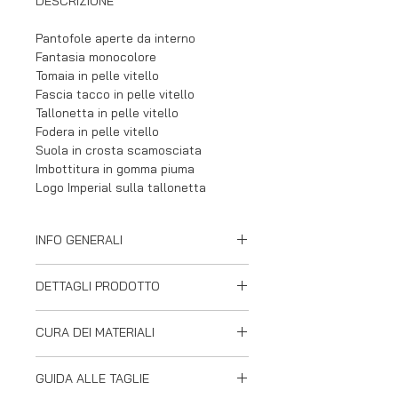
DESCRIZIONE
Pantofole aperte da interno
Fantasia monocolore
Tomaia in pelle vitello
Fascia tacco in pelle vitello
Tallonetta in pelle vitello
Fodera in pelle vitello
Suola in crosta scamosciata
Imbottitura in gomma piuma
Logo Imperial sulla tallonetta
INFO GENERALI
Imperial si distingue sul mercato
DETTAGLI PRODOTTO
perchè si impegna a preservare la
tradizione artigianale italiana,
Pantofole aperte
utilizzando solo maestri artigiani
CURA DEI MATERIALI
Tomaia con cucitura sul collo
esperti e appassionati che lavorano
Punta tonda
I nostri prodotti sono realizzati con
con cura e attenzione per creare
Cuciture in tinta ad alta resistenza
GUIDA ALLE TAGLIE
materiali accuratamente selezionati.
calzature uniche.
Tacco 2 cm