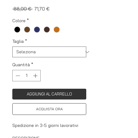
Prezzo
Prezzo
 88,00 € 
71,70 €
regolare
scontato
Colore
*
Taglia
*
Quantità
*
AGGIUNGI AL CARRELLO
ACQUISTA ORA
Spedizione in 3-5 giorni lavorativi