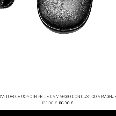
Vista rapida
PANTOFOLE UOMO IN PELLE DA VIAGGIO CON CUSTODIA MAGNU
Prezzo regolare
Prezzo scontato
132,00 €
118,80 €