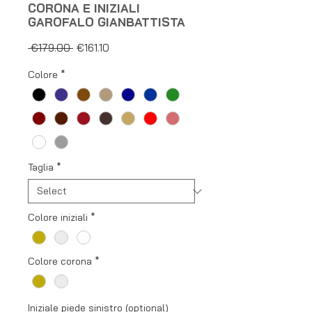
CORONA E INIZIALI
GAROFALO GIANBATTISTA
Regular
Sale
 €179.00 
€161.10
Price
Price
Colore
*
Taglia
*
Colore iniziali
*
Colore corona
*
Iniziale piede sinistro (optional)