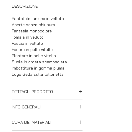
DESCRIZIONE
Pantofole unisex in velluto
Aperte senza chiusura
Fantasia monocolore
Tomaia in velluto
Fascia in velluto
Fodera in pelle vitello
Plantare in pelle vitello
Suola in crosta scamosciata
Imbottitura in gomma piuma
Logo Geda sulla tallonetta
DETTAGLI PRODOTTO
Tomaia con ricamo corona oro
INFO GENERALI
Punta tonda
Cuciture in tinta ad alta resistenza
Geda è un'azienda italiana
Tacco 2 cm
CURA DEI MATERIALI
specializzata nella produzione di
Prodotto artigianale
calzature che uniscono alla ricerca