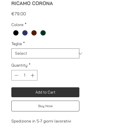
RICAMO CORONA
Price
€79.00
Colore
*
Taglia
*
Quantity
*
Add to Cart
Buy Now
Spedizione in 5-7 giorni lavorativi