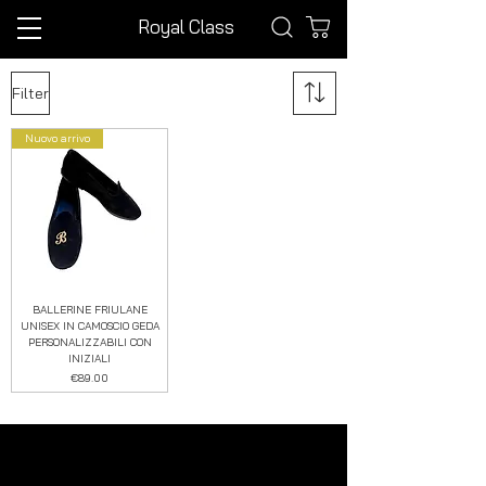
Royal Class
Filter
Nuovo arrivo
BALLERINE FRIULANE
UNISEX IN CAMOSCIO GEDA
PERSONALIZZABILI CON
INIZIALI
Price
€89.00